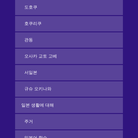
도호쿠
호쿠리쿠
관동
오사카 교토 고베
서일본
규슈 오키나와
일본 생활에 대해
주거
일본어 학습