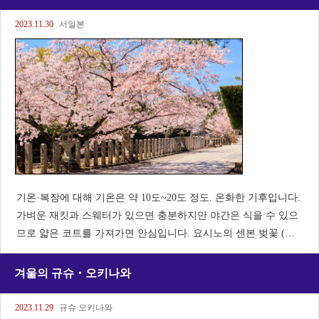
2023.11.30
서일본
기온·복장에 대해 기온은 약 10도~20도 정도. 온화한 기후입니다.
가벼운 재킷과 스웨터가 있으면 충분하지만 야간은 식을 수 있으
므로 얇은 코트를 가져가면 안심입니다. 요시노의 센본 벚꽃 (나
라) 「일본 3대 벚꽃의 명소」의 하나. 3만 그루의 벚꽃이 산 전체
를 덮습니다. 4월 하순에 보고
겨울의 규슈・오키나와
2023.11.29
규슈 오키나와