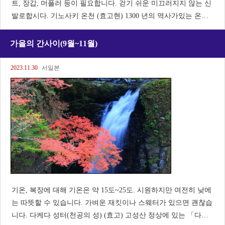
트, 장갑, 머플러 등이 필요합니다. 걷기 쉬운 미끄러지지 않는 신
발로합시다. 기노사키 온천 (효고현) 1300 년의 역사가있는 온천
마을입니다. 작은 강을 따라 버드나무 가로수와 목조의 숙소가 처
마를 이어주는 풍치 넘치는 온천가에서는, 7채의 「외탕 순회」
가을의 간사이(9월~11월)
가
2023.11.30
서일본
기온, 복장에 대해 기온은 약 15도~25도. 시원하지만 여전히 낮에
는 따뜻할 수 있습니다. 가벼운 재킷이나 스웨터가 있으면 괜찮습
니다. 다케다 성터(천공의 성) (효고) 고성산 정상에 있는 「다케