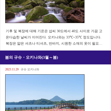
기후 및 복장에 대해 기온은 섭씨 30도에서 40도 사이로 가끔 고
온다습한 날씨가 이어진다. 오키나와는 33℃~35℃ 정도입니다.
복장은 얇은 셔츠나 티셔츠, 반바지, 시원한 소재의 옷이 필요합
니다. 모자와 자외선 차단제도 중요하다. 슈리성 (오키나와) 선명
한 주홍색이 아름다운 옛 류큐 왕국의 상징인 슈리
봄의 규슈・오키나와(3월～봄)
2023.11.29
규슈 오키나와