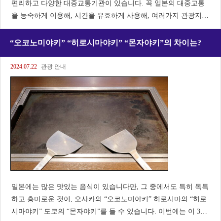
편리하고 다양한 대중교통기관이 있습니다. 꼭 일본의 대중교통
을 능숙하게 이용해, 시간을 유효하게 사용해, 여러가지 관광지를
방문해 보지 않겠습니까? 1. 일본의 대중교통기관의 종류【전철(J
R, 사철)】 일본 전국을 망라하는 철도선으로, 특히 도시간 이동
“오코노미야키” “히로시마야키” “몬자야키”의 차이는?
이나 장거리 이동에 편리합니다
2024.07.22
관광 안내
일본에는 많은 맛있는 음식이 있습니다만, 그 중에서도 특히 독특
하고 흥미로운 것이, 오사카의 “오코노미야키” 히로시마의 “히로
시마야키” 도쿄의 “몬자야키”를 들 수 있습니다. 이번에는 이 3가