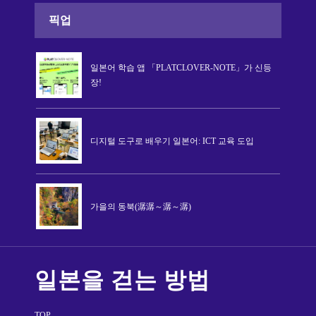
픽업
일본어 학습 앱 「PLATCLOVER-NOTE」가 신등
장!
디지털 도구로 배우기 일본어: ICT 교육 도입
가을의 동북(潺潺～潺～潺)
일본을 걷는 방법
TOP