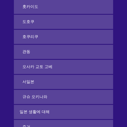
홋카이도
도호쿠
호쿠리쿠
관동
오사카 교토 고베
서일본
규슈 오키나와
일본 생활에 대해
주거