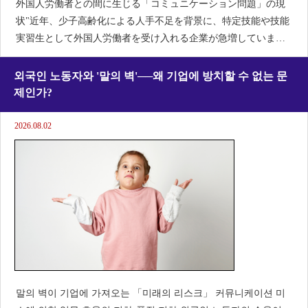
外国人労働者との間に生じる「コミュニケーション問題」の現
状"近年、少子高齢化による人手不足を背景に、特定技能や技能
実習生として外国人労働者を受け入れる企業が急増していま
す。彼らは真面目で勤勉な働き手として期待される一方で、多
くの現場で直面しているのが「コミュニケーション問題」です
외국인 노동자와 '말의 벽'──왜 기업에 방치할 수 없는 문
제인가?
2026.08.02
말의 벽이 기업에 가져오는 「미래의 리스크」 커뮤니케이션 미