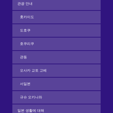
관광 안내
홋카이도
도호쿠
호쿠리쿠
관동
오사카 교토 고베
서일본
규슈 오키나와
일본 생활에 대해