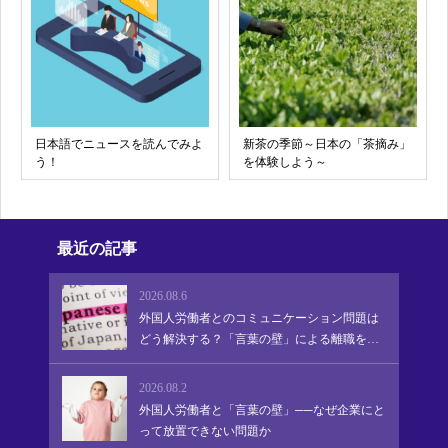
日本語でニュースを読んでみよ
新茶の季節～日本の「茶摘み」
う！
を体験しよう～
最近の記事
2026.08.6
外国人労働者とのコミュニケーション問題は
どう解決する？「言葉の壁」による離職を防
ぎ、定着・活躍を促す実践的アプローチ
2026.08.2
外国人労働者と「言葉の壁」──なぜ企業にと
って放置できない問題か