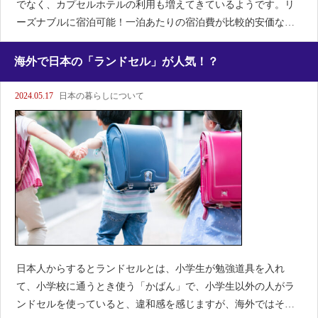
でなく、カプセルホテルの利用も増えてきているようです。リ
ーズナブルに宿泊可能！一泊あたりの宿泊費が比較的安価なこ
とから、予算が限られている旅行者やバックパッカーにとって
魅力的。アクセスの良さ多くのカプセルホテルは、都市中心部
海外で日本の「ランドセル」が人気！？
で
2024.05.17
日本の暮らしについて
日本人からするとランドセルとは、小学生が勉強道具を入れ
て、小学校に通うとき使う「かばん」で、小学生以外の人がラ
ンドセルを使っていると、違和感を感じますが、海外ではそう