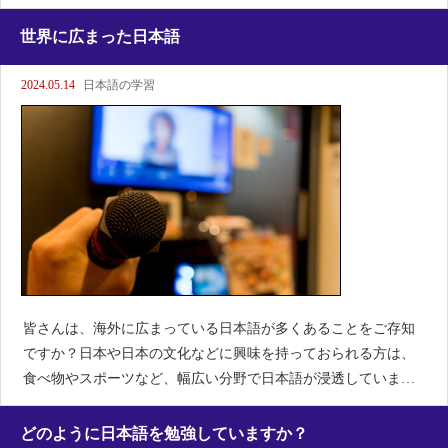
ではないようです。海外でランドセルが人気の理由-日本のアニ
メが、世界的に有名なのは、皆さんもご存じかと思いますが、
世界に広まった日本語
そのアニメ
2024.05.14
日本語の学習
皆さんは、海外に広まっている日本語が多くあることをご存知
ですか？日本や日本の文化などに興味を持っておられる方は、
食べ物やスポーツなど、幅広い分野で日本語が浸透しています
ね。今回は、その一部をご紹介しますね。・sushi 寿司（す
し）・teriyaki 照り焼き（てりやき）・temp
どのように日本語を勉強していますか？