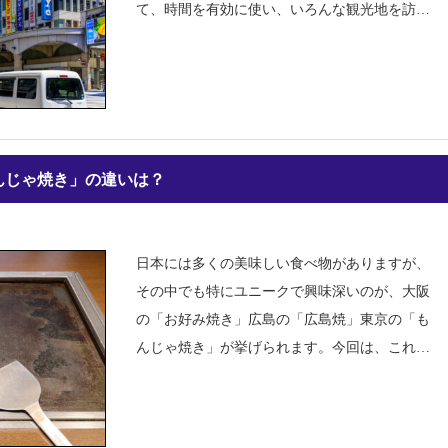
て、時間を有効に使い、いろんな観光地を訪れ
てみませんか？1. 日本の公共交通機関の種類
【電車（JR、私鉄）】日本全国を網羅する鉄道
路線で、特に都市間移動や長距離移動に便利で
す
んじゃ焼き」の違いは？
日本には多くの美味しい食べ物がありますが、
その中でも特にユニークで興味深いのが、大阪
の「お好み焼き」広島の「広島焼」東京の「も
んじゃ焼き」が挙げられます。今回は、これら
3つの料理の違いや特徴、そしてそれぞれの文
化についてご紹介しますね！【お好み焼き】お
好み焼きは、日本の関西地方、特