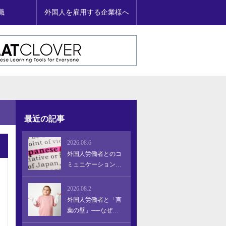
職
外国人を雇用する企業様へ
最近の記事
2026.08.6
外国人労働者とのコ
ミュニケーション問
題はどう解決する？
「言葉の壁」による
2026.08.2
離職を防ぎ、定着・
外国人労働者と「言
活躍を促す実践的ア
葉の壁」──なぜ企
プローチ
業にとって放置でき