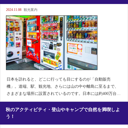
ぜひ取り入れてみてく
2024.11.08
観光案内
日本を訪れると、どこに行っても目にするのが「自動販売
機」。道端、駅、観光地、さらには山の中や離島に至るまで、
さまざまな場所に設置されているのです。日本には約400万台以
上の自販機があると言われ、これは世界でも類を見ない数で
す。しかもその内容が驚くほど多彩！単なる飲み物だけではな
秋のアクティビティ・登山やキャンプで自然を満喫しよ
く、日本の自動販売機
う！