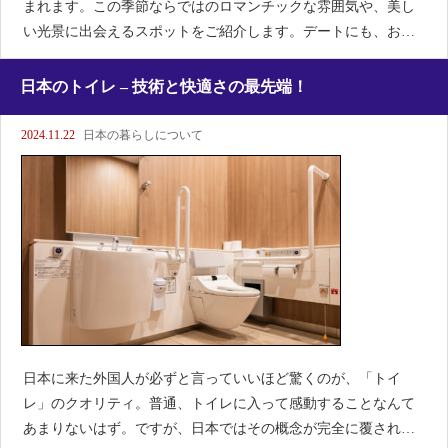
まれます。この季節ならではのロマンチックな雰囲気や、美し
い光景に出会えるスポットをご紹介します。デートにも、お友
達とのお出かけにもぴったりですよ！中之島イルミネーション
ストリート水の都・大阪らしい中之島の川沿いは、ライトアッ
日本のトイレ – 技術と快適さの最先端！
プされた並木道が美
2024.11.22
日本の暮らしについて
日本に来た外国人が必ずと言っていいほど驚くのが、「トイ
レ」のクオリティ。普通、トイレに入って感動することなんて
あまりないはず。ですが、日本ではその概念が完全に覆されま