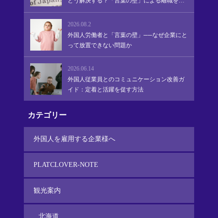
どう解決する？「言葉の壁」による離職を防
ぎ、定着・活躍を促す実践的アプローチ
2026.08.2
外国人労働者と「言葉の壁」──なぜ企業にと
って放置できない問題か
2026.06.14
外国人従業員とのコミュニケーション改善ガ
イド：定着と活躍を促す方法
カテゴリー
外国人を雇用する企業様へ
PLATCLOVER-NOTE
観光案内
北海道