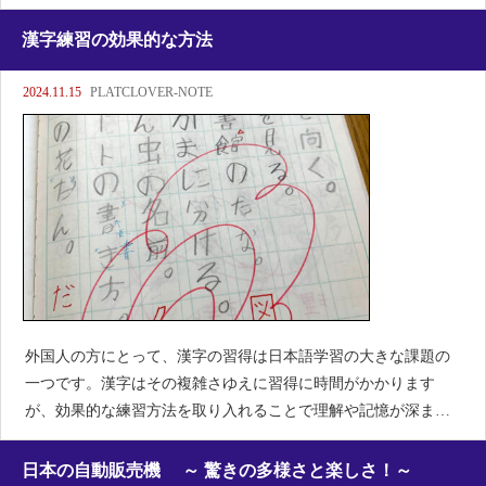
す！温水洗浄機能や自動開閉、さらにはプライバシー保護のた
めの「音姫」まで。今回は、そんな日本のトイレの最先端技術
漢字練習の効果的な方法
と快適さについて、楽
2024.11.15
PLATCLOVER-NOTE
外国人の方にとって、漢字の習得は日本語学習の大きな課題の
一つです。漢字はその複雑さゆえに習得に時間がかかります
が、効果的な練習方法を取り入れることで理解や記憶が深まり
ます。いろんな学習方法がありますが、漢字練習方法のアドバ
イスをまとめてみましたので、自分に合う学習方法があれば、
日本の自動販売機 ～ 驚きの多様さと楽しさ！～