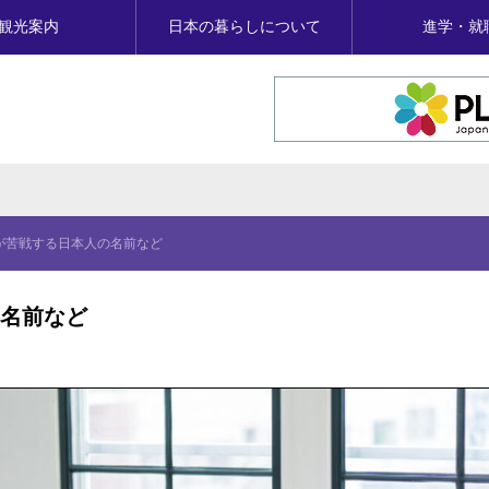
観光案内
日本の暮らしについて
進学・就
が苦戦する日本人の名前など
名前など