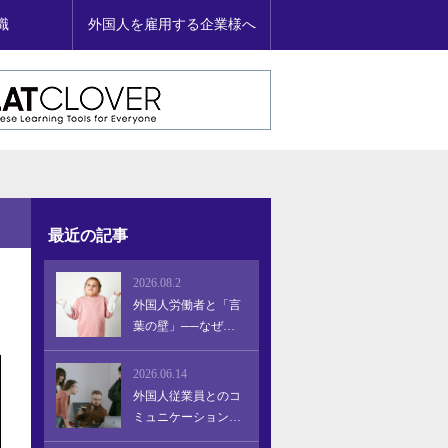
職
外国人を雇用する企業様へ
最近の記事
2026.08.2
外国人労働者と「言
葉の壁」──なぜ企
業にとって放置でき
ない問題か
2026.06.14
外国人従業員とのコ
ミュニケーション改
善ガイド：定着と活