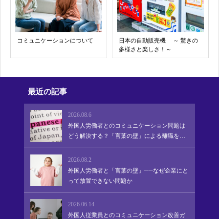
コミュニケーションについて
日本の自動販売機 ～ 驚きの
多様さと楽しさ！～
最近の記事
2026.08.6
外国人労働者とのコミュニケーション問題は
どう解決する？「言葉の壁」による離職を防
ぎ、定着・活躍を促す実践的アプローチ
2026.08.2
外国人労働者と「言葉の壁」──なぜ企業にと
って放置できない問題か
2026.06.14
外国人従業員とのコミュニケーション改善ガ