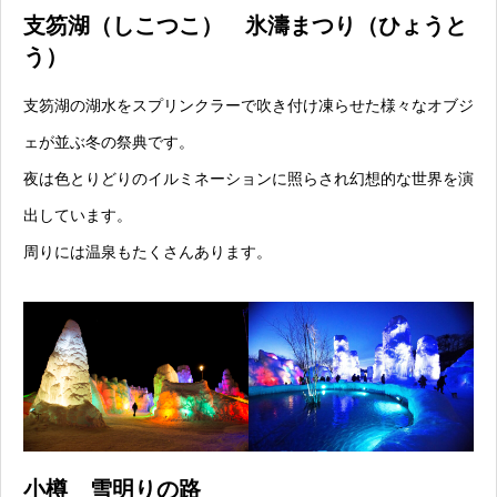
支笏湖（しこつこ） 氷濤まつり（ひょうと
う）
支笏湖の湖水をスプリンクラーで吹き付け凍らせた様々なオブジ
ェが並ぶ冬の祭典です。
夜は色とりどりのイルミネーションに照らされ幻想的な世界を演
出しています。
周りには温泉もたくさんあります。
小樽 雪明りの路