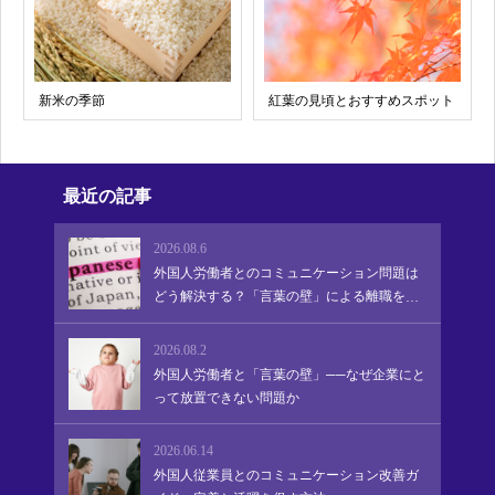
新米の季節
紅葉の見頃とおすすめスポット
最近の記事
2026.08.6
外国人労働者とのコミュニケーション問題は
どう解決する？「言葉の壁」による離職を防
ぎ、定着・活躍を促す実践的アプローチ
2026.08.2
外国人労働者と「言葉の壁」──なぜ企業にと
って放置できない問題か
2026.06.14
外国人従業員とのコミュニケーション改善ガ