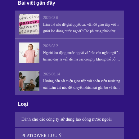
người ta tin rằng linh hồn của tổ tiên đã khuất sẽ trở về thế giới này.
Bài viết gần đây
2026.08.6
Làm thế nào để giải quyết các vấn đề giao tiếp với n
gười lao động nước ngoài? Các phương pháp thực ti
ễn để ngăn ngừa tình trạng nghỉ việc do rào cản ngô
n ngữ và thúc đẩy sự gắn bó cũng như thành công c
2026.08.2
ủa họ.
Người lao động nước ngoài và "rào cản ngôn ngữ" -
tại sao đây là vấn đề mà các công ty không thể bỏ qu
a.
2026.06.14
Hướng dẫn cải thiện giao tiếp với nhân viên nước ng
oài: Làm thế nào để khuyến khích sự gắn bó và thàn
h công
Loại
Dành cho các công ty sử dụng lao động nước ngoài
PLATCOVER-LƯU Ý