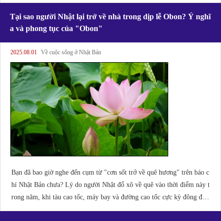
trở nên phổ biến với nhiều du khách nước ngoài. [Yukata là loại trang
phục gì?] 〇 Yukata được mặc bằng cách thắt eo bằng một mảnh vải g
Tại sao người Nhật lại trở về nhà trong dịp lễ Obon? Ý nghĩ
ọi là obi. 〇 Yukata được làm từ chất liệu nhẹ và thoáng khí như cotto
a và phong tục của "Obon"
n hoặc vải lanh.
2025.08.01
Về cuộc sống ở Nhật Bản
Bạn đã bao giờ nghe đến cụm từ "cơn sốt trở về quê hương" trên báo c
hí Nhật Bản chưa? Lý do người Nhật đổ xô về quê vào thời điểm này t
rong năm, khi tàu cao tốc, máy bay và đường cao tốc cực kỳ đông đú
c, có liên quan đến một dịp lễ đặc biệt gọi là "Obon". Obon là dịp mà