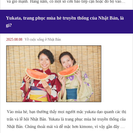
và gió mạnh. Hàng năm, có một số cơn bão tiếp cận hoặc đổ bộ vào N
hật Bản. [Bão? Bão? Lốc xoáy?] Từ "typhoon" là một thuật ngữ thườn
g được sử dụng ở Nhật Bản và châu Á.
Yukata, trang phục mùa hè truyền thống của Nhật Bản, là
gì?
2025.08.08
Về cuộc sống ở Nhật Bản
Vào mùa hè, bạn thường thấy mọi người mặc yukata dạo quanh các thị
trấn và lễ hội Nhật Bản. Yukata là trang phục mùa hè truyền thống của
Nhật Bản. Chúng thoải mái và dễ mặc hơn kimono, vì vậy gần đây đã