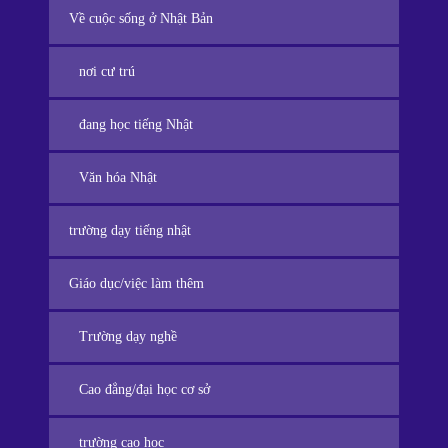
Về cuộc sống ở Nhật Bản
nơi cư trú
đang học tiếng Nhật
Văn hóa Nhật
trường dạy tiếng nhật
Giáo dục/việc làm thêm
Trường dạy nghề
Cao đẳng/đại học cơ sở
trường cao học