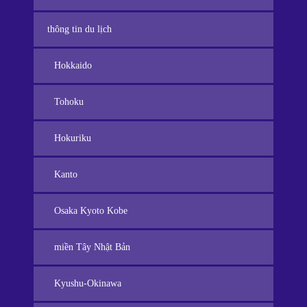
thông tin du lịch
Hokkaido
Tohoku
Hokuriku
Kanto
Osaka Kyoto Kobe
miền Tây Nhật Bản
Kyushu-Okinawa