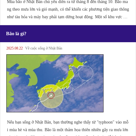
Mùa bão ở Nhật Bản chủ yếu diễn ra từ tháng 8 đến tháng 10. Bão ma
ng theo mưa lớn và gió mạnh, có thể khiến các phương tiện giao thông
như tàu hỏa và máy bay phải tạm dừng hoạt động. Một số khu vực có
thể xảy ra tình trạng mất điện và thiếu nước. Điều quan trọng là phải t
ìm hiểu thông tin chính xác trước và chuẩn bị các phương án cần thiết.
Bão là gì?
[Cách tìm thông tin về bão] Thông tin về bão có thể được tìm thấy trê
n tivi.
2025.08.22
Về cuộc sống ở Nhật Bản
Nếu bạn sống ở Nhật Bản, bạn thường nghe thấy từ "typhoon" vào mỗ
i mùa hè và mùa thu. Bão là một thảm họa thiên nhiên gây ra mưa lớn